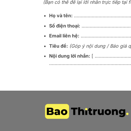
(Bạn có thể để lại lời nhắn trực tiếp tạ
Họ và tên:
……………………………………
Số điện thoại:
………………………………
Email liên hệ:
…………………………………
Tiêu đề:
(Góp ý nội dung / Báo giá 
Nội dung lời nhắn:
[ ……………………
………………………………………………………