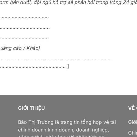
i form bên dưới, đội ngũ hỗ trợ sẽ phản hồi trong vòng 24 gi
…………………………….
……………………………..
…………………………..
quảng cáo / Khác)
……………………………………………………………………..
……………………………………. ]
GIỚI THIỆU
VỀ
Báo Thị Trường là trang tin tổng hợp về tài
Giới
chính doanh kinh doanh, doanh nghiệp,
Chí