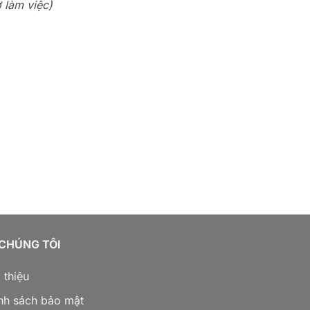
ờ làm việc)
 CHÚNG TÔI
 thiệu
nh sách bảo mật