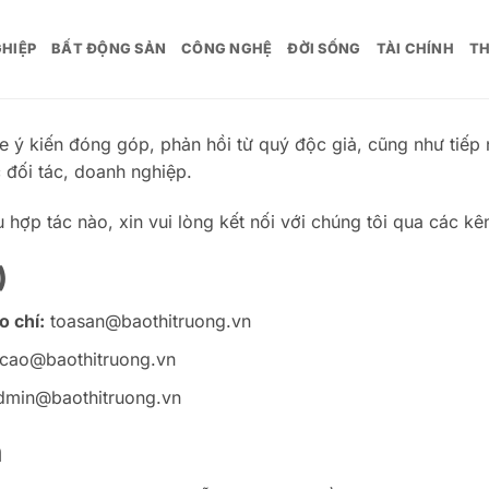
HIỆP
BẤT ĐỘNG SẢN
CÔNG NGHỆ
ĐỜI SỐNG
TÀI CHÍNH
TH
 ý kiến đóng góp, phản hồi từ quý độc giả, cũng như tiếp 
 đối tác, doanh nghiệp.
hợp tác nào, xin vui lòng kết nối với chúng tôi qua các kên
)
o chí:
toasan@baothitruong.vn
cao@baothitruong.vn
dmin@baothitruong.vn
h