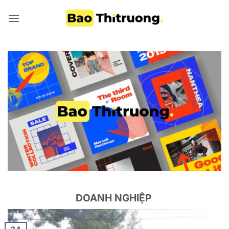
Bỏ
qua
nội
dung
DOANH NGHIỆP