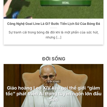
Công Nghệ Goal Line Là Gì? Bước Tiến Lịch Sử Của Bóng Đá
Sự tranh cãi trong bóng đá đôi khi là một phần của sức hút,
nhưng [...]
ĐỜI SỐNG
ĐỜI SỐNG
Giáo hoàng Leo XIV kêu gọi thế giới “giảm
tốc” phát triển AI trong tuyên ngôn lớn đầu
tiên
Tháng 5 30, 2026