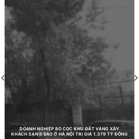
DOANH NGHIỆP BỎ CỌC KHU ĐẤT VÀNG XÂY
KHÁCH SẠN 5 SAO Ở HÀ NỘI TRỊ GIÁ 1.379 TỶ ĐỒNG