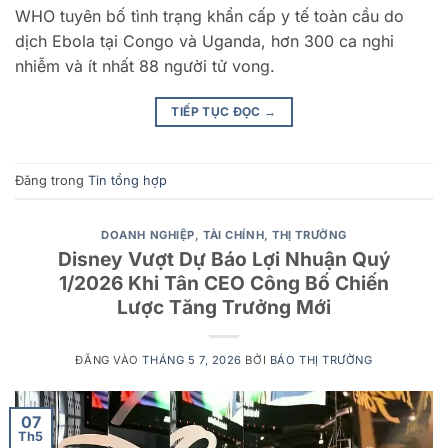
WHO tuyên bố tình trạng khẩn cấp y tế toàn cầu do
dịch Ebola tại Congo và Uganda, hơn 300 ca nghi
nhiễm và ít nhất 88 người tử vong.
TIẾP TỤC ĐỌC
→
Đăng trong
Tin tổng hợp
DOANH NGHIỆP
,
TÀI CHÍNH
,
THỊ TRƯỜNG
Disney Vượt Dự Báo Lợi Nhuận Quý
1/2026 Khi Tân CEO Công Bố Chiến
Lược Tăng Trưởng Mới
ĐĂNG VÀO
THÁNG 5 7, 2026
BỞI
BÁO THỊ TRƯỜNG
07
Th5