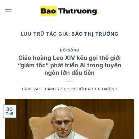
Bỏ
qua
nội
dung
LƯU TRỮ TÁC GIẢ:
BÁO THỊ TRƯỜNG
ĐỜI SỐNG
Giáo hoàng Leo XIV kêu gọi thế giới
“giảm tốc” phát triển AI trong tuyên
ngôn lớn đầu tiên
ĐĂNG VÀO
THÁNG 5 30, 2026
BỞI
BÁO THỊ TRƯỜNG
30
Th5