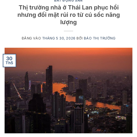
BẤT ĐỘNG SẢN
Thị trường nhà ở Thái Lan phục hồi
nhưng đối mặt rủi ro từ cú sốc năng
lượng
ĐĂNG VÀO
THÁNG 5 30, 2026
BỞI
BÁO THỊ TRƯỜNG
30
Th5