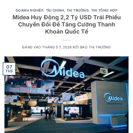
DOANH NGHIỆP
,
TÀI CHÍNH
,
THỊ TRƯỜNG
,
TIN TỔNG HỢP
Midea Huy Động 2,2 Tỷ USD Trái Phiếu
Chuyển Đổi Để Tăng Cường Thanh
Khoản Quốc Tế
ĐĂNG VÀO
THÁNG 5 7, 2026
BỞI
BÁO THỊ TRƯỜNG
07
Th5