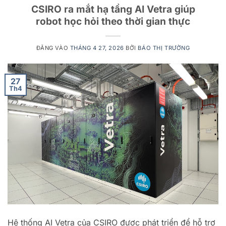
CSIRO ra mắt hạ tầng AI Vetra giúp
robot học hỏi theo thời gian thực
ĐĂNG VÀO
THÁNG 4 27, 2026
BỞI
BÁO THỊ TRƯỜNG
27
Th4
Hệ thống AI Vetra của CSIRO được phát triển để hỗ trợ