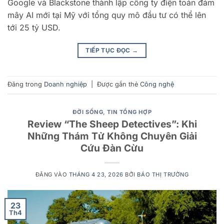
Google và Blackstone thành lập công ty điện toán đám
mây AI mới tại Mỹ với tổng quy mô đầu tư có thể lên
tới 25 tỷ USD.
TIẾP TỤC ĐỌC
→
Đăng trong
Doanh nghiệp
|
Được gắn thẻ
Công nghệ
ĐỜI SỐNG
,
TIN TỔNG HỢP
Review “The Sheep Detectives”: Khi
Những Thám Tử Không Chuyên Giải
Cứu Đàn Cừu
ĐĂNG VÀO
THÁNG 4 23, 2026
BỞI
BÁO THỊ TRƯỜNG
23
Th4