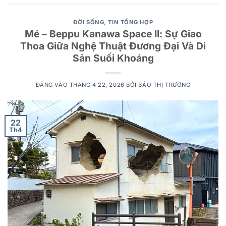
ĐỜI SỐNG
,
TIN TỔNG HỢP
Mé – Beppu Kanawa Space II: Sự Giao
Thoa Giữa Nghệ Thuật Đương Đại Và Di
Sản Suối Khoáng
ĐĂNG VÀO
THÁNG 4 22, 2026
BỞI
BÁO THỊ TRƯỜNG
22
Th4