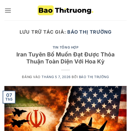
Bỏ
qua
nội
dung
LƯU TRỮ TÁC GIẢ:
BÁO THỊ TRƯỜNG
TIN TỔNG HỢP
Iran Tuyên Bố Muốn Đạt Được Thỏa
Thuận Toàn Diện Với Hoa Kỳ
ĐĂNG VÀO
THÁNG 5 7, 2026
BỞI
BÁO THỊ TRƯỜNG
07
Th5