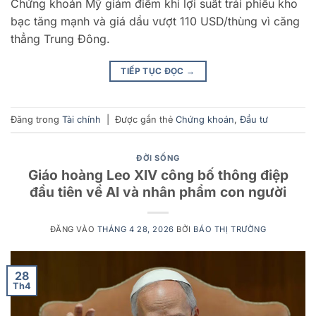
Chứng khoán Mỹ giảm điểm khi lợi suất trái phiếu kho
bạc tăng mạnh và giá dầu vượt 110 USD/thùng vì căng
thẳng Trung Đông.
TIẾP TỤC ĐỌC
→
Đăng trong
Tài chính
|
Được gắn thẻ
Chứng khoán
,
Đầu tư
ĐỜI SỐNG
Giáo hoàng Leo XIV công bố thông điệp
đầu tiên về AI và nhân phẩm con người
ĐĂNG VÀO
THÁNG 4 28, 2026
BỞI
BÁO THỊ TRƯỜNG
28
Th4