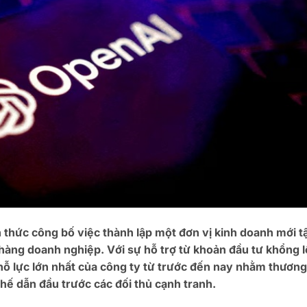
thức công bố việc thành lập một đơn vị kinh doanh mới t
àng doanh nghiệp. Với sự hỗ trợ từ khoản đầu tư khổng l
 nỗ lực lớn nhất của công ty từ trước đến nay nhằm thương
thế dẫn đầu trước các đối thủ cạnh tranh.