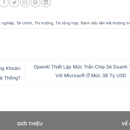
 nghiệp
,
Tài chính
,
Thị trường
,
Tin tổng hợp
. Đánh dấu
liên kết thường t
OpenAI Thiết Lập Mức Trần Chia Sẻ Doanh 
ng Khoán:
Với Microsoft Ở Mức 38 Tỷ USD
Hệ Thống?
GIỚI THIỆU
VỀ