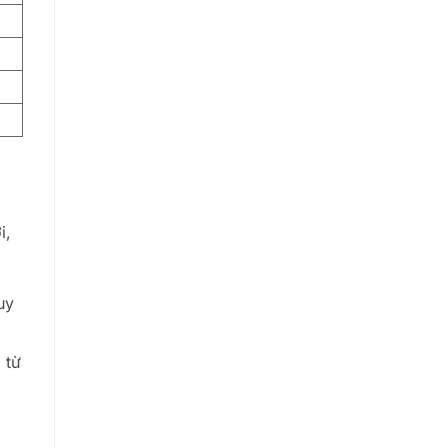
i,
uy
 từ