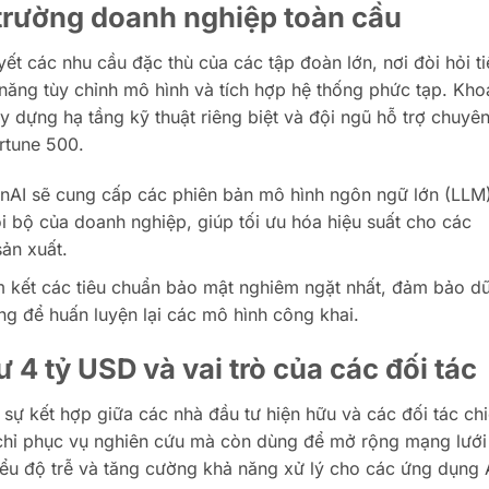
 trường doanh nghiệp toàn cầu
yết các nhu cầu đặc thù của các tập đoàn lớn, nơi đòi hỏi ti
năng tùy chỉnh mô hình và tích hợp hệ thống phức tạp. Kho
 dựng hạ tầng kỹ thuật riêng biệt và đội ngũ hỗ trợ chuyê
rtune 500.
AI sẽ cung cấp các phiên bản mô hình ngôn ngữ lớn (LLM
ội bộ của doanh nghiệp, giúp tối ưu hóa hiệu suất cho các
sản xuất.
 kết các tiêu chuẩn bảo mật nghiêm ngặt nhất, đảm bảo d
g để huấn luyện lại các mô hình công khai.
 4 tỷ USD và vai trò của các đối tác
sự kết hợp giữa các nhà đầu tư hiện hữu và các đối tác ch
chỉ phục vụ nghiên cứu mà còn dùng để mở rộng mạng lưới
iểu độ trễ và tăng cường khả năng xử lý cho các ứng dụng 