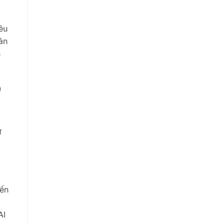
êu
ản
n
)
ữ
iến
AI