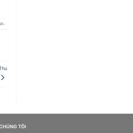
rực
.
Thu
 CHÚNG TÔI