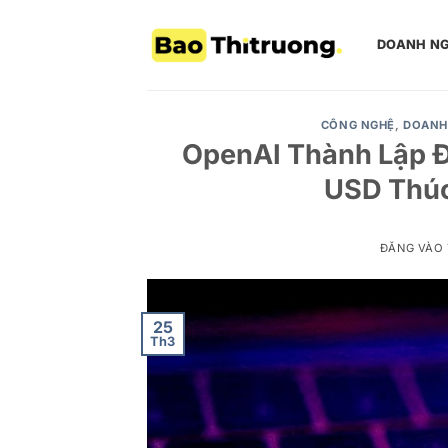
Bỏ
qua
DOANH NG
nội
dung
CÔNG NGHỆ
,
DOANH
OpenAI Thành Lập Đ
USD Thúc
ĐĂNG VÀO
25
Th3