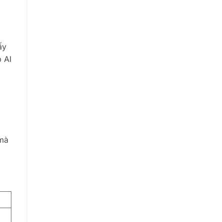
ấy
 AI
 mà