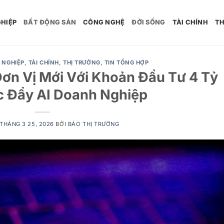
HIỆP
BẤT ĐỘNG SẢN
CÔNG NGHỆ
ĐỜI SỐNG
TÀI CHÍNH
TH
 NGHIỆP
,
TÀI CHÍNH
,
THỊ TRƯỜNG
,
TIN TỔNG HỢP
ơn Vị Mới Với Khoản Đầu Tư 4 Tỷ
 Đẩy AI Doanh Nghiệp
THÁNG 3 25, 2026
BỞI
BÁO THỊ TRƯỜNG