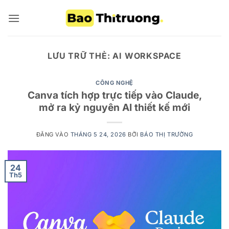
Bỏ
qua
nội
dung
LƯU TRỮ THẺ:
AI WORKSPACE
CÔNG NGHỆ
Canva tích hợp trực tiếp vào Claude,
mở ra kỷ nguyên AI thiết kế mới
ĐĂNG VÀO
THÁNG 5 24, 2026
BỞI
BÁO THỊ TRƯỜNG
24
Th5