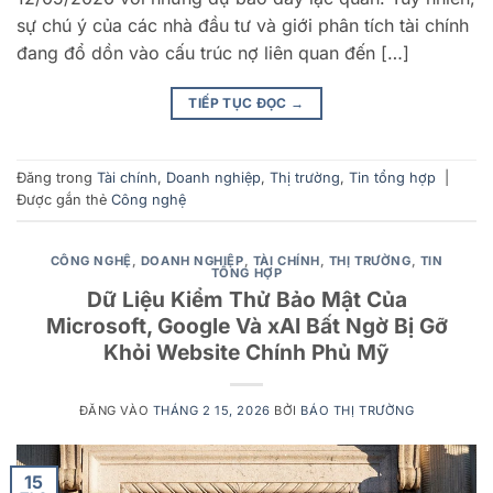
sự chú ý của các nhà đầu tư và giới phân tích tài chính
đang đổ dồn vào cấu trúc nợ liên quan đến […]
TIẾP TỤC ĐỌC
→
Đăng trong
Tài chính
,
Doanh nghiệp
,
Thị trường
,
Tin tổng hợp
|
Được gắn thẻ
Công nghệ
CÔNG NGHỆ
,
DOANH NGHIỆP
,
TÀI CHÍNH
,
THỊ TRƯỜNG
,
TIN
TỔNG HỢP
Dữ Liệu Kiểm Thử Bảo Mật Của
Microsoft, Google Và xAI Bất Ngờ Bị Gỡ
Khỏi Website Chính Phủ Mỹ
ĐĂNG VÀO
THÁNG 2 15, 2026
BỞI
BÁO THỊ TRƯỜNG
15