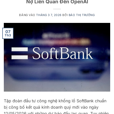
Nợ Liên Quan Đến OpenAI
ĐĂNG VÀO
THÁNG 3 7, 2026
BỞI
BÁO THỊ TRƯỜNG
07
Th3
Tập đoàn đầu tư công nghệ khổng lồ SoftBank chuẩn
bị công bố kết quả kinh doanh quý mới vào ngày
12/05/2026 với những dự báo đầy lạc quan. Tuy nhiên,