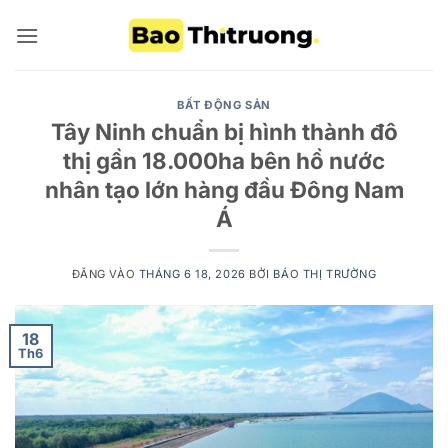
Bỏ
qua
nội
dung
BẤT ĐỘNG SẢN
Tây Ninh chuẩn bị hình thành đô
thị gần 18.000ha bên hồ nước
nhân tạo lớn hàng đầu Đông Nam
Á
ĐĂNG VÀO
THÁNG 6 18, 2026
BỞI
BÁO THỊ TRƯỜNG
18
Th6