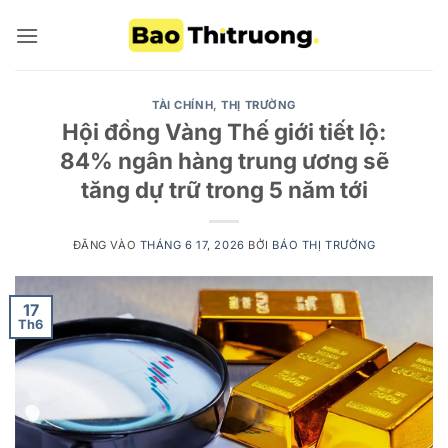
Bỏ
qua
nội
dung
TÀI CHÍNH
,
THỊ TRƯỜNG
Hội đồng Vàng Thế giới tiết lộ:
84% ngân hàng trung ương sẽ
tăng dự trữ trong 5 năm tới
ĐĂNG VÀO
THÁNG 6 17, 2026
BỞI
BÁO THỊ TRƯỜNG
17
Th6