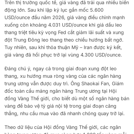
Trên thị trường quốc tế, giá vàng đã trải qua nhiều biến
động lớn. Sau khi lập kỷ lục gần mốc 5.600
USD/ounce đầu năm 2026, giá vàng điều chỉnh mạnh
xuống còn khoảng 4.031 USD/ounce khi giá dầu leo
thang triệt tiêu kỳ vọng Fed cắt giảm lãi suất và xung
đột Trung Đông leo thang theo chiều hướng bất ngờ.
Tuy nhiên, sau khi thỏa thuận Mỹ – Iran được ký kết,
giá vàng đã hồi phục trở lại vùng 4.300 USD/ounce.
Đáng chú ý, ngay cả trong giai đoạn xung đột leo
thang, xu hướng mua ròng vàng của các ngân hàng
trung ương vẫn được duy trì. Ông Shaokai Fan, Giám
đốc toàn cầu mảng ngân hàng Trung ương tại Hội
đồng Vàng Thế giới, cho biết dù một số ngân hàng bán
vàng để bảo vệ tỷ giá nội tệ trong giai đoạn căng
thẳng, nhu cầu mua vào đã nhanh chóng quay trở lại.
Theo dữ liệu của Hội đồng Vàng Thế giới, các ngân