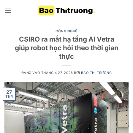
Bỏ
qua
nội
dung
CÔNG NGHỆ
CSIRO ra mắt hạ tầng AI Vetra
giúp robot học hỏi theo thời gian
thực
ĐĂNG VÀO
THÁNG 4 27, 2026
BỞI
BÁO THỊ TRƯỜNG
27
Th4