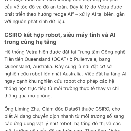
cầu về tốc độ và độ an toàn. Đây là lý do Vetra được
phát triển theo hướng “edge AI” – xử lý AI tại biên, gần
với nguồn phát sinh dữ liệu.
CSIRO kết hợp robot, siêu máy tính và AI
trong cùng hạ tầng
Hệ thống Vetra hiện được đặt tại Trung tâm Công nghệ
Tiên tiến Queensland (QCAT) ở Pullenvale, bang
Queensland, Australia. Đây cũng là nơi đặt cơ sở
nghiên cứu robot lớn nhất Australia. Việc đặt hạ tầng AI
ngay cạnh khu nghiên cứu robot cho phép các hệ
thống học trực tiếp từ môi trường thực tế thay vì chỉ
thông qua mô phỏng.
Ông Liming Zhu, Giám đốc Data61 thuộc CSIRO, cho
biết AI đang chuyển dịch nhanh từ môi trường số sang
các ứng dụng vật lý như robot, hạ tầng đô thị và các
môi trường yêu cầu độ an toàn cao. Theo ông, Vetra